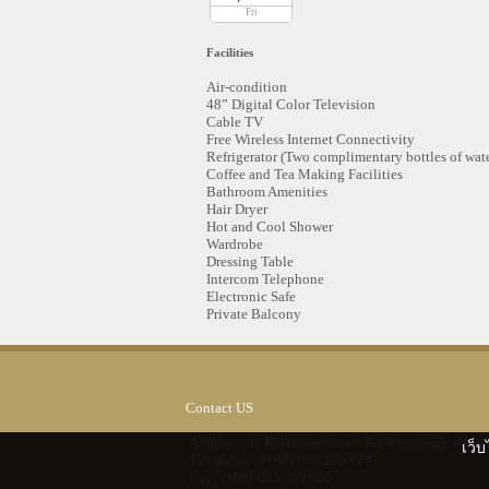
Fri
Facilities
Air-condition
48” Digital Color Television
Cable TV
Free Wireless Internet Connectivity
Refrigerator (Two complimentary bottles of wate
Coffee and Tea Making Facilities
Bathroom Amenities
Hair Dryer
Hot and Cool Shower
Wardrobe
Dressing Table
Intercom Telephone
Electronic Safe
Private Balcony
Contact US
Address : 97 Ratchadamnoen Rd, Phrasingh, Chia
เว็บ
Telephone : (+66) 053 270 664
Fax : (+66) 053 270 665