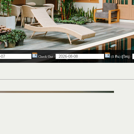
Check Out
:
(
1
คืน)
ผู้ใหญ่
: