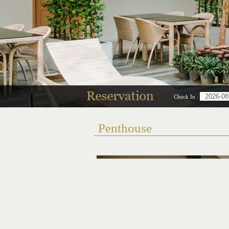
Check In
:
Penthouse