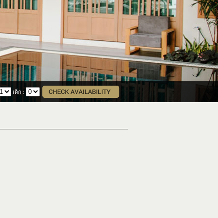
เด็ก
: